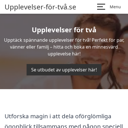
Upplevelser-för-två.se
Menu
Upplevelser för två
Upptäck spännande upplevelser för två! Perfekt för par,
vänner eller familj – hitta och boka en minnesvärd
upplevelse här!
Se utbudet av upplevelser här!
Utforska magin i att dela oförglömliga
ögonblick tillsammans med någon speciell