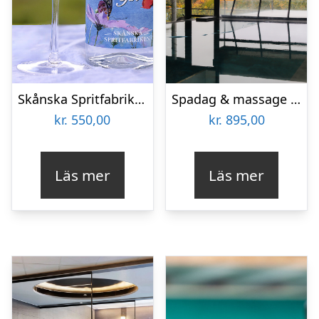
Skånska Spritfabriken Ginprovning
Spadag & massage Elements Spa
kr.
550,00
kr.
895,00
Läs mer
Läs mer