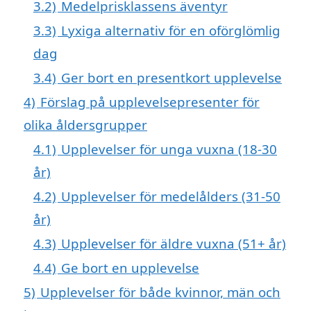
3.2)
Medelprisklassens äventyr
3.3)
Lyxiga alternativ för en oförglömlig
dag
3.4)
Ger bort en presentkort upplevelse
4)
Förslag på upplevelsepresenter för
olika åldersgrupper
4.1)
Upplevelser för unga vuxna (18-30
år)
4.2)
Upplevelser för medelålders (31-50
år)
4.3)
Upplevelser för äldre vuxna (51+ år)
4.4)
Ge bort en upplevelse
5)
Upplevelser för både kvinnor, män och