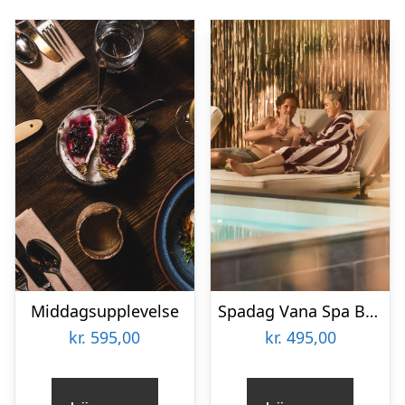
Middagsupplevelse
Spadag Vana Spa Borlänge
kr.
595,00
kr.
495,00