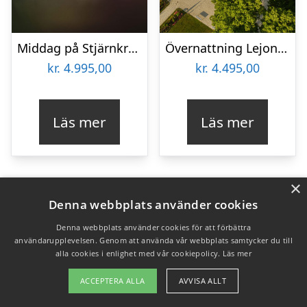
Middag på Stjärnkrog PM & Vänner
Övernattning Lejondals Slott
kr.
4.995,00
kr.
4.495,00
Läs mer
Läs mer
×
Denna webbplats använder cookies
Denna webbplats använder cookies för att förbättra
användarupplevelsen. Genom att använda vår webbplats samtycker du till
alla cookies i enlighet med vår cookiepolicy.
Läs mer
ACCEPTERA ALLA
AVVISA ALLT