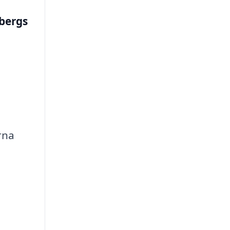
bergs
rna