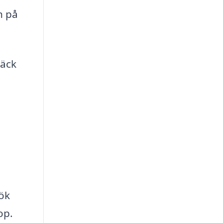
n på
täck
sök
op.