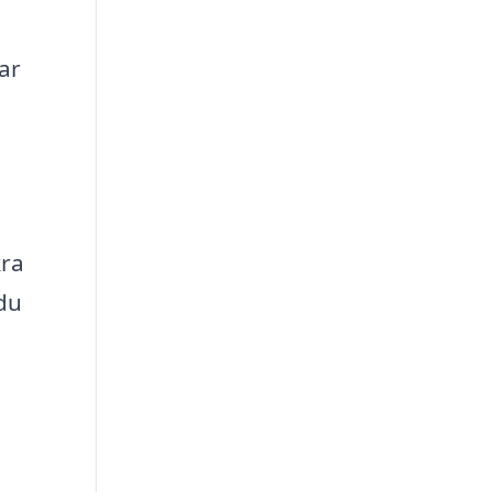
ar
kra
 du