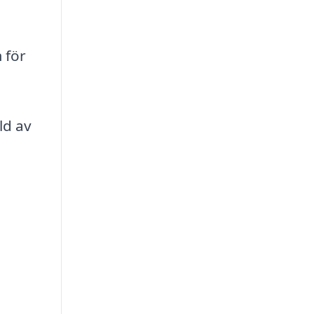
 för
ld av