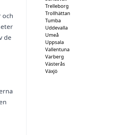
Trelleborg
Trollhättan
r och
Tumba
heter
Uddevalla
Umeå
av de
Uppsala
Vallentuna
Varberg
Västerås
Växjö
derna
 en