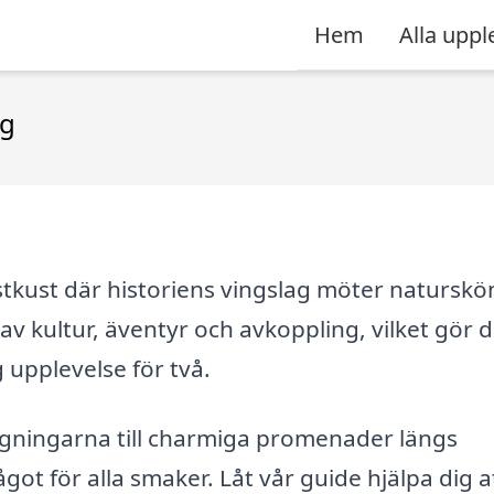
Hem
Alla uppl
rg
stkust där historiens vingslag möter naturskö
v kultur, äventyr och avkoppling, vilket gör det
g upplevelse för två.
ggningarna till charmiga promenader längs
t för alla smaker. Låt vår guide hjälpa dig a