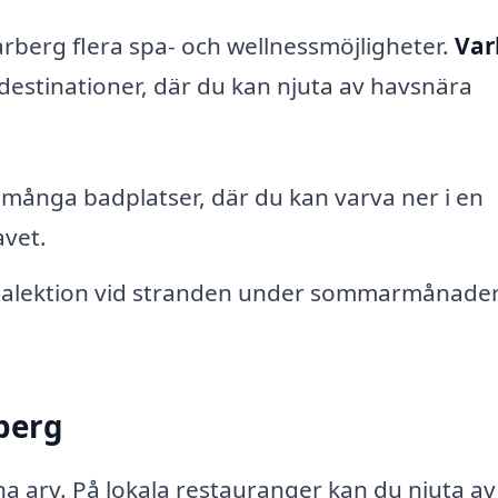
rberg flera spa- och wellnessmöjligheter.
Var
destinationer, där du kan njuta av havsnära
 många badplatser, där du kan varva ner i en
avet.
ogalektion vid stranden under sommarmånade
.
rberg
a arv. På lokala restauranger kan du njuta av