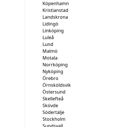
Köpenhamn
Kristianstad
Landskrona
Lidingö
Linköping
Luleå
Lund
Malmö
Motala
Norrköping
Nyköping
Örebro
Örnsköldsvik
Östersund
Skellefteå
Skövde
Södertälje
Stockholm
Sundsvall