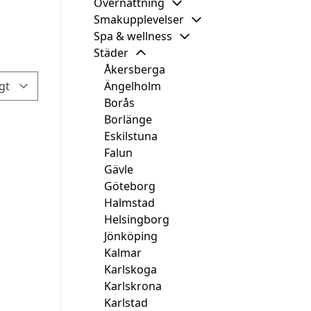
Övernattning
Smakupplevelser
Spa & wellness
Städer
Åkersberga
Ängelholm
Borås
Borlänge
Eskilstuna
Falun
Gävle
Göteborg
Halmstad
Helsingborg
Jönköping
Kalmar
Karlskoga
Karlskrona
Karlstad