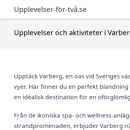
Upplevelser-för-två.se
Upplevelser och aktiviteter i Varbe
Upptäck Varberg, en oas vid Sveriges vä
vyer. Här finner du en perfekt blandning a
en idealisk destination för en oförglömli
Från de ikoniska spa- och wellness-anlä
strandpromenaden, erbjuder Varberg någo