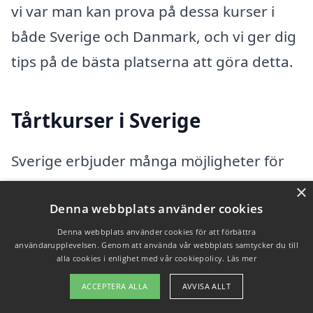
vi var man kan prova på dessa kurser i
både Sverige och Danmark, och vi ger dig
tips på de bästa platserna att göra detta.
Tårtkurser i Sverige
Sverige erbjuder många möjligheter för
dem som vill lära sig konsten att baka
×
Denna webbplats använder cookies
tårtor. Här är några av de mest populära
platserna där du kan prova en tårtkurs:
Denna webbplats använder cookies för att förbättra
användarupplevelsen. Genom att använda vår webbplats samtycker du till
alla cookies i enlighet med vår cookiepolicy.
Läs mer
Konditorland i Stockholm:
Denna
ACCEPTERA ALLA
AVVISA ALLT
välkända anläggning erbjuder en rad