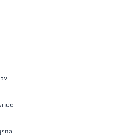
 av
rande
ägsna