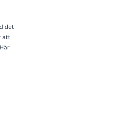
d det
 att
 Här