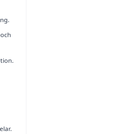
ing.
 och
tion.
elar.