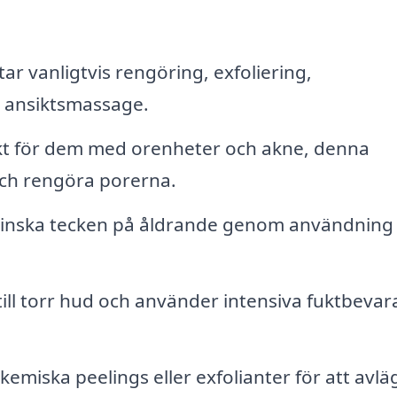
ar vanligtvis rengöring, exfoliering,
 ansiktsmassage.
t för dem med orenheter och akne, denna
och rengöra porerna.
t minska tecken på åldrande genom användning
 till torr hud och använder intensiva fuktbeva
emiska peelings eller exfolianter för att avl