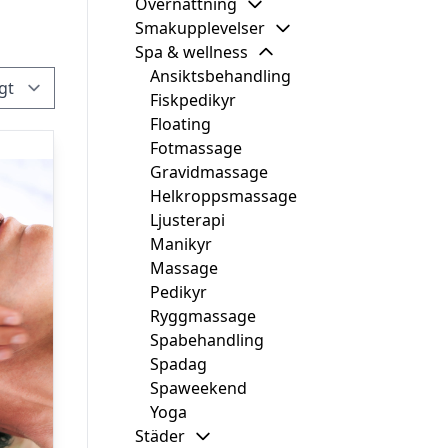
Övernattning
Smakupplevelser
Spa & wellness
Ansiktsbehandling
Fiskpedikyr
Floating
Fotmassage
Gravidmassage
Helkroppsmassage
Ljusterapi
Manikyr
Massage
Pedikyr
Ryggmassage
Spabehandling
Spadag
Spaweekend
Yoga
Städer