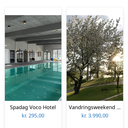
Spadag Voco Hotel
Vandringsweekend Stockholms skärgård
kr.
295,00
kr.
3.990,00