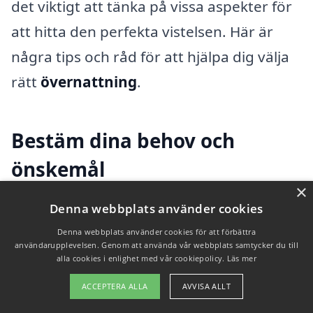
det viktigt att tänka på vissa aspekter för
att hitta den perfekta vistelsen. Här är
några tips och råd för att hjälpa dig välja
rätt
övernattning
.
Bestäm dina behov och
önskemål
×
Först och främst bör du ha klart för dig
Denna webbplats använder cookies
vilka dina behov och önskemål är för din
Denna webbplats använder cookies för att förbättra
användarupplevelsen. Genom att använda vår webbplats samtycker du till
hotellnatt. Föredrar du ett hotell med
alla cookies i enlighet med vår cookiepolicy.
Läs mer
spa-möjligheter, eller är närheten till
ACCEPTERA ALLA
AVVISA ALLT
stadens centrum viktigare? Här är några