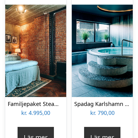
Familjepaket Steam Hotel & Kokpunkten
Spadag Karlshamn för två
kr.
4.995,00
kr.
790,00
Läs mer
Läs mer