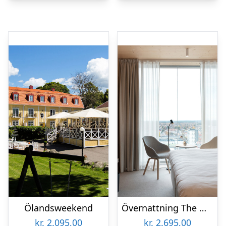
Ölandsweekend
Övernattning The Wood Hotel
kr.
2.095,00
kr.
2.695,00