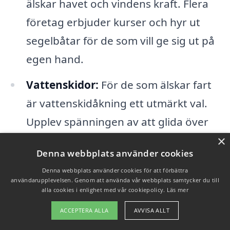
älskar havet och vindens kraft. Flera
företag erbjuder kurser och hyr ut
segelbåtar för de som vill ge sig ut på
egen hand.
Vattenskidor:
För de som älskar fart
är vattenskidåkning ett utmärkt val.
Upplev spänningen av att glida över
vattnet i hög hastighet.
×
Denna webbplats använder cookies
Sportfiske:
Prova lyckan med
Denna webbplats använder cookies för att förbättra
användarupplevelsen. Genom att använda vår webbplats samtycker du till
fiskespöet – Vättern är känd för sina
alla cookies i enlighet med vår cookiepolicy.
Läs mer
goda fiskemöjligheter. Kanske får du
ACCEPTERA ALLA
AVVISA ALLT
napp på en gös eller en lax under ditt