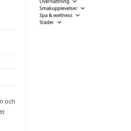
Övernattning
Smakupplevelser
Spa & wellness
Städer
an och
tt