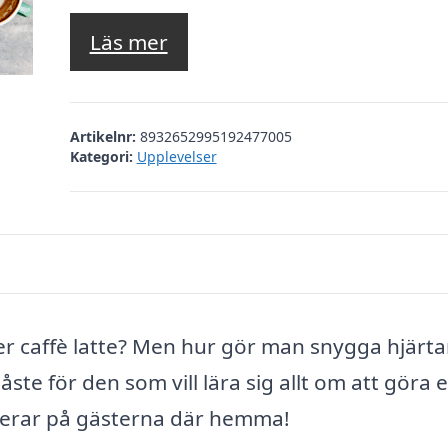
Läs mer
Artikelnr:
8932652995192477005
Kategori:
Upplevelser
er caffè latte? Men hur gör man snygga hjärt
ste för den som vill lära sig allt om att göra e
erar på gästerna där hemma!