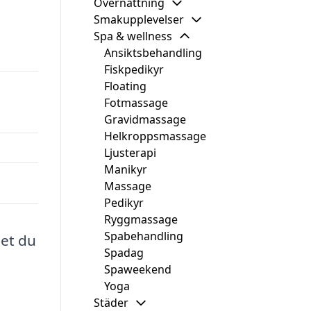
Övernattning
Smakupplevelser
Spa & wellness
Ansiktsbehandling
Fiskpedikyr
Floating
Fotmassage
Gravidmassage
Helkroppsmassage
Ljusterapi
Manikyr
Massage
Pedikyr
Ryggmassage
Spabehandling
det du
Spadag
Spaweekend
Yoga
Städer