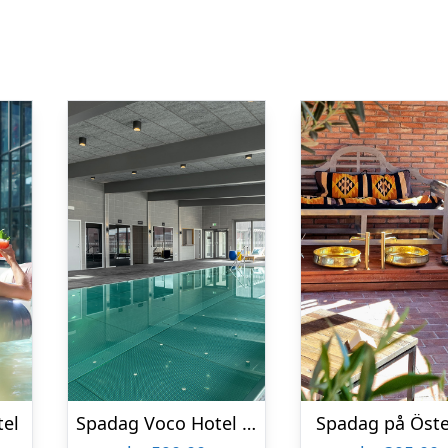
tel
Spadag Voco Hotel för två
Spadag på Öste