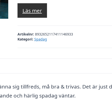
Läs mer
Artikelnr:
8932652117411146933
Kategori:
Spadag
änna sig tillfreds, må bra & trivas. Det är just 
ande och härlig spadag väntar.