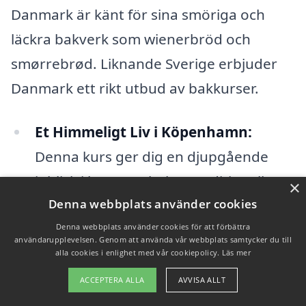
Danmark är känt för sina smöriga och
läckra bakverk som wienerbröd och
smørrebrød. Liknande Sverige erbjuder
Danmark ett rikt utbud av bakkurser.
Et Himmeligt Liv i Köpenhamn:
Denna kurs ger dig en djupgående
inblick i hur man bakar traditionella
×
danska bakverk som kransekage och
Denna webbplats använder cookies
wienerbröd.
Denna webbplats använder cookies för att förbättra
användarupplevelsen. Genom att använda vår webbplats samtycker du till
alla cookies i enlighet med vår cookiepolicy.
Läs mer
Aof Danmark:
Denna organisation
ACCEPTERA ALLA
AVVISA ALLT
erbjuder en mängd olika kurser inom