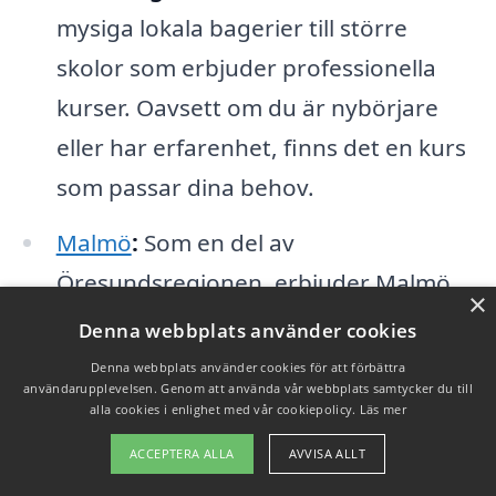
mysiga lokala bagerier till större
skolor som erbjuder professionella
kurser. Oavsett om du är nybörjare
eller har erfarenhet, finns det en kurs
som passar dina behov.
Malmö
:
Som en del av
Öresundsregionen, erbjuder Malmö
×
ett interkulturellt perspektiv på
Denna webbplats använder cookies
surdegsbakning som också ofta
Denna webbplats använder cookies för att förbättra
användarupplevelsen. Genom att använda vår webbplats samtycker du till
inkluderar danska inslag. Perfekt för
alla cookies i enlighet med vår cookiepolicy.
Läs mer
den som vill lära sig brödets
ACCEPTERA ALLA
AVVISA ALLT
variationsrikedom.