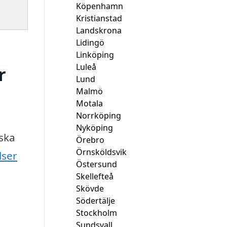
Köpenhamn
Kristianstad
Landskrona
Lidingö
Linköping
Luleå
r
Lund
Malmö
Motala
Norrköping
Nyköping
ska
Örebro
Örnsköldsvik
lser
Östersund
Skellefteå
Skövde
Södertälje
Stockholm
Sundsvall