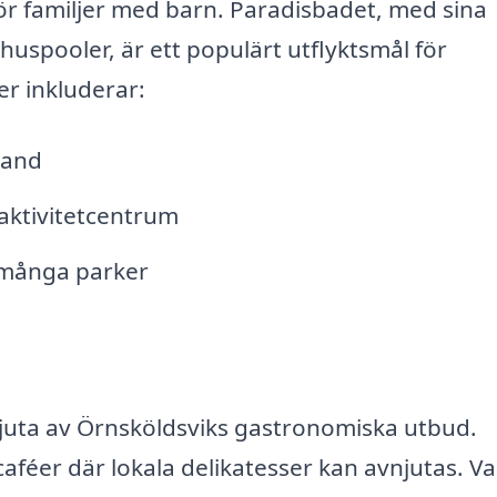
ör familjer med barn. Paradisbadet, med sina
spooler, är ett populärt utflyktsmål för
er inkluderar:
land
 aktivitetcentrum
s många parker
 njuta av Örnsköldsviks gastronomiska utbud.
aféer där lokala delikatesser kan avnjutas. Va