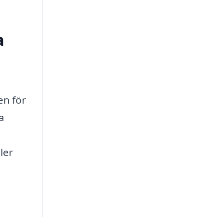
a
en för
a
ler