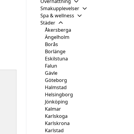
Övernattning
Smakupplevelser
Spa & wellness
Städer
Åkersberga
Ängelholm
Borås
Borlänge
Eskilstuna
Falun
Gävle
Göteborg
Halmstad
Helsingborg
Jönköping
Kalmar
Karlskoga
Karlskrona
Karlstad