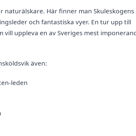
för naturälskare. Här finner man Skuleskogens
ngsleder och fantastiska vyer. En tur upp till
om vill uppleva en av Sveriges mest imponeran
rnsköldsvik även:
ten-leden
n