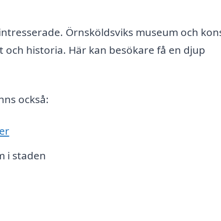
rintresserade. Örnsköldsviks museum och kons
 och historia. Här kan besökare få en djup
nns också:
er
m i staden