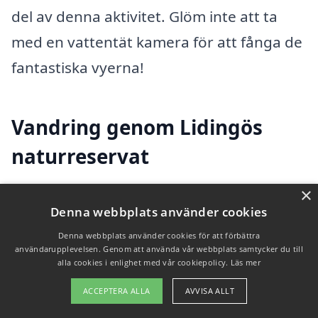
del av denna aktivitet. Glöm inte att ta
med en vattentät kamera för att fånga de
fantastiska vyerna!
Vandring genom Lidingös
naturreservat
×
För den som föredrar fast mark under
Denna webbplats använder cookies
fötterna erbjuder Lidingö många
Denna webbplats använder cookies för att förbättra
vandringsleder som slingrar sig genom
användarupplevelsen. Genom att använda vår webbplats samtycker du till
alla cookies i enlighet med vår cookiepolicy.
Läs mer
dess skogar och naturreservat.
ACCEPTERA ALLA
AVVISA ALLT
Långängen-Elfviks naturreservat är ett