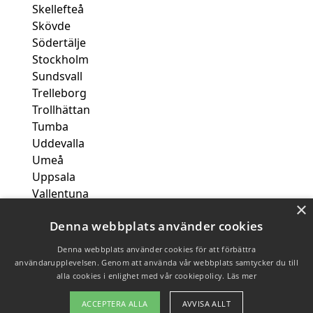
Skellefteå
Skövde
Södertälje
Stockholm
Sundsvall
Trelleborg
Trollhättan
Tumba
Uddevalla
Umeå
Uppsala
Vallentuna
×
Varberg
Denna webbplats använder cookies
Västerås
Växjö
Denna webbplats använder cookies för att förbättra
användarupplevelsen. Genom att använda vår webbplats samtycker du till
alla cookies i enlighet med vår cookiepolicy.
Läs mer
Copyright 2026 - Pilanto Aps
ACCEPTERA ALLA
AVVISA ALLT