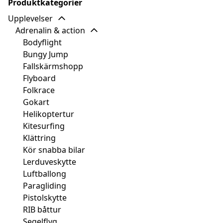
Produktkategorier
Upplevelser
Adrenalin & action
Bodyflight
Bungy Jump
Fallskärmshopp
Flyboard
Folkrace
Gokart
Helikoptertur
Kitesurfing
Klättring
Kör snabba bilar
Lerduveskytte
Luftballong
Paragliding
Pistolskytte
RIB båttur
Segelflyg