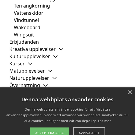
Terrängkörning
Vattenskidor
Vindtunnel
Wakeboard
Wingsuit
Erbjudanden
Kreativa upplevelser
Kulturupplevelser
Kurser
Matupplevelser
Naturupplevelser
Övernattning
×
Smakupplevelser
Denna webbplats använder cookies
Spa & wellness
Städer
Denna webbplats använder cookies för att förbättra
användarupplevelsen. Genom att använda vår webbplats samtycker du till
alla cookies i enlighet med vår cookiepolicy.
Läs mer
Copyright 2026 - Pilanto Aps
ACCEPTERA ALLA
AVVISA ALLT