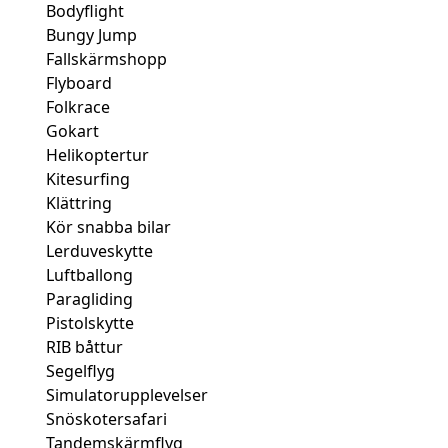
Bodyflight
Bungy Jump
Fallskärmshopp
Flyboard
Folkrace
Gokart
Helikoptertur
Kitesurfing
Klättring
Kör snabba bilar
Lerduveskytte
Luftballong
Paragliding
Pistolskytte
RIB båttur
Segelflyg
Simulatorupplevelser
Snöskotersafari
Tandemskärmflyg