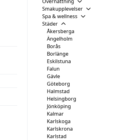
Övernattning
Smakupplevelser
Spa & wellness
Städer
Åkersberga
Ängelholm
Borås
Borlänge
Eskilstuna
Falun
Gävle
Göteborg
Halmstad
Helsingborg
Jönköping
Kalmar
Karlskoga
Karlskrona
Karlstad