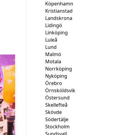
Köpenhamn
Kristianstad
Landskrona
Lidingö
Linköping
Luleå
Lund
Malmö
Motala
Norrköping
Nyköping
Örebro
Örnsköldsvik
Östersund
Skellefteå
Skövde
Södertälje
Stockholm
Sundsvall