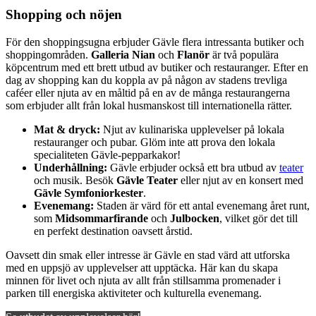
Shopping och nöjen
För den shoppingsugna erbjuder Gävle flera intressanta butiker och
shoppingområden.
Galleria Nian
och
Flanör
är två populära
köpcentrum med ett brett utbud av butiker och restauranger. Efter en
dag av shopping kan du koppla av på någon av stadens trevliga
caféer eller njuta av en måltid på en av de många restaurangerna
som erbjuder allt från lokal husmanskost till internationella rätter.
Mat & dryck:
Njut av kulinariska upplevelser på lokala
restauranger och pubar. Glöm inte att prova den lokala
specialiteten Gävle-pepparkakor!
Underhållning:
Gävle erbjuder också ett bra utbud av
teater
och musik. Besök
Gävle Teater
eller njut av en konsert med
Gävle Symfoniorkester
.
Evenemang:
Staden är värd för ett antal evenemang året runt,
som
Midsommarfirande
och
Julbocken
, vilket gör det till
en perfekt destination oavsett årstid.
Oavsett din smak eller intresse är Gävle en stad värd att utforska
med en uppsjö av upplevelser att upptäcka. Här kan du skapa
minnen för livet och njuta av allt från stillsamma promenader i
parken till energiska aktiviteter och kulturella evenemang.