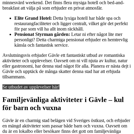
minnesvärd weekend. Det finns flera mysiga hotell och bed-and-
breakfast att välja på som erbjuder en privat atmosfär.
Elite Grand Hotel:
Detta lyxiga hotell har både spa och
restaurangfaciliteter och ligger centralt, vilket gör det perfekt
för par som vill ha allt inom räckhåll.
Pensionat Styrman gården:
Letar ni efter något lite mer
personligt? Detta charmiga pensionat erbjuder en hemtrevlig
känsla och fantastisk service.
Avslutningsvis erbjuder Gävle ett fantastiskt utbud av romantiska
aktiviteter och upplevelser. Oavsett om ni vill njuta av kultur, natur
eller gastronomi, har denna stad något för alla. Planera er nästa dejt i
Gävle och upptäck de många skatter denna stad har att erbjuda
tillsammans.
Se utbudet av upplevelser här!
Familjevänliga aktiviteter i Gävle – kul
för barn och vuxna
Gävle är en charmig stad belägen vid Sveriges östkust, och erbjuder
en mängd aktiviteter som passar både barn och vuxna. Oavsett om
du är en lokalbo eller besökare finns det gott om familjevänliga