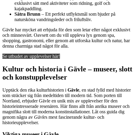
exklusivt sätt med aktiviteter som ridning, golf och
kajakpaddling.
Sätra Brunn
– Ett perfekt utflyktsmål som bjuder på
natursköna vandringsleder och friluftsliv.
Gävle har mycket att erbjuda för den som letar efter något exklusivt
och minnesvärt. Oavsett om du vill uppleva lyx genom spa,
shopping, gastronomi, eller genom att utforska kultur och natur, har
denna charmiga stad något för alla.
Se utbudet av upplevelser här!
Kultur och historia i Gävle – museer, slott
och konstupplevelser
Upptäck den rika kulturhistorien i
Gävle
, en stad fylld med historier
som sträcker sig från medeltiden till modern tid. Som porten till
Norrland, erbjuder Gävle en unik mix av upplevelser för den
historieintresserade resenären. Här finns allt från anrika museer och
magnifika slott till moderna konstinstallationer. Låt oss guida dig
genom några av
Gävle
s mest fascinerande kultur- och
historieupplevelser.
Viktiga museer i Gävle