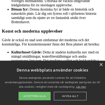
Sveriges stormaktstid. Utforska de vackra omgivande
trädgårdarna för en storslagen upplevelse.
Bönan fyr:
Denna ikoniska fyr är både en historisk och
naturskön plats. Lär dig om fyrens roll i sjöfartens historia
samtidigt som du njuter av en fantastisk utsikt över
Bottenhavet.
Konst och moderna upplevelser
Gävle är också en stad som omfamnar det moderna och det
konstnärliga. För konstentusiaster finns det flera platser att besöka:
Kulturhuset Gävle:
Detta är stadens kulturella nav med en
mängd utställningar, teaterföreställningar och andra
evenemang året runt. Det moderna caféet och bokhandeln i
×
byggnaden gör det till ett perfekt stopp för inspiration.
Graffitifrämjandet:
Utforska samtida konst i form av graffiti
Denna webbplats använder cookies
runtom i staden. Gävle har ett antal väggmålningar och
konstverk som sätter färg på den urbana miljön.
Denna webbplats använder cookies för att förbättra
användarupplevelsen. Genom att använda vår webbplats samtycker du till
Med så mycket att se och uppleva i
Gävle
, finns det alltid något nytt
alla cookies i enlighet med vår cookiepolicy.
Läs mer
att upptäcka för den kultur- och historieintresserade. Oavsett om du
är en lokal invånare eller besökare, är dessa platser perfekta för att
ACCEPTERA ALLA
AVVISA ALLT
utforska och njuta av allt som Gävle har att erbjuda.