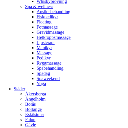
Whiskyprovning
Spa & wellness
Ansiktsbehandling
Fiskpedikyr
Floating
Fotmassage
Gravidmassage
Helkroppsmassage
Ljusterapi
Manikyr
Massage
Pedikyr
Ryggmassage
Spabehandling
Spadag
Spaweekend
Yoga
Städer
Åkersberga
Ängelholm
Borås
Borlänge
Eskilstuna
Falun
Gävle