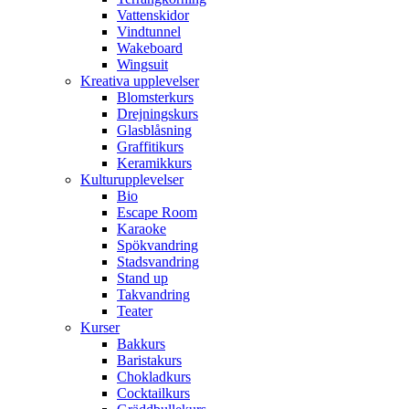
Vattenskidor
Vindtunnel
Wakeboard
Wingsuit
Kreativa upplevelser
Blomsterkurs
Drejningskurs
Glasblåsning
Graffitikurs
Keramikkurs
Kulturupplevelser
Bio
Escape Room
Karaoke
Spökvandring
Stadsvandring
Stand up
Takvandring
Teater
Kurser
Bakkurs
Baristakurs
Chokladkurs
Cocktailkurs