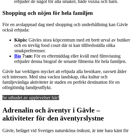
erbjuder de något för alla smaker, både vuxna och barn.
Shopping och nöjen för hela familjen
För en avslappnad dag med shopping och underhållning kan Gävle
också erbjuda:
Köpis:
Gävles stora köpcentrum med ett brett urval av butiker
och en trevlig food court där ni kan tillfredsställa olika
smakpreferenser.
Bio
7:an:
För en eftermiddag eller kväll med filmvisning
erbjuder denna biograf de senaste filmerna för hela familjen.
Gävle har verkligen mycket att erbjuda alla besökare, oavsett ålder
och intressen. Med sina vackra landskap, rika kultur och
familjevänliga aktiviteter är staden en perfekt destination för en
oförglömlig familjeutflykt.
Se utbudet av upplevelser här!
Adrenalin och äventyr i Gävle –
aktiviteter för den äventyrslystne
Gävle, beläget vid Sveriges natursköna östkust, är inte bara känt för