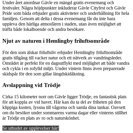
Under året anordnar Gävle en mängd gratis evenemang och
festivaler. Några höjdpunkter inkluderar Gävle Cityfest och Gävle
Pride som båda erbjuder gratis aktiviteter och underhållning för hela
familjen. Genom att delta i dessa evenemang får du inte bara
uppleva den härliga atmosfären i staden, utan även möjlighet att
träffa både lokalboende och andra besökare.
Njut av naturen i Hemlingby friluftsområde
För den som älskar friluftsliv erbjuder Hemlingby friluftsområde
gratis tillgång till vacker natur och ett nätverk av vandringsleder.
Området är perfekt för en dagsutflykt med möjlighet att både vandra
och cykla i en rofylld miljö. Under vintern finns även preparerade
skidspår för den som gillar längdskidåkning.
Avslappning vid Trödje
Cirka 15 kilometer norr om Gävle ligger Trödje, en fantastisk plats
för att koppla av vid havet. Här kan du ta del av friheten på den
klippiga kusten, lyssna till vågorna och samla dina tankar. Oavsett
om du besöker under sommarens varma dagar eller vinterns stillhet
är Trödje en plats av ro och naturskönhet.
Se utbudet av upplevelser här!