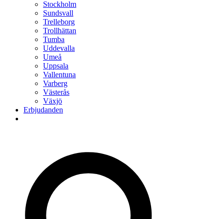
Stockholm
Sundsvall
Trelleborg
Trollhättan
Tumba
Uddevalla
Umeå
Uppsala
Vallentuna
Varberg
Västerås
Växjö
Erbjudanden