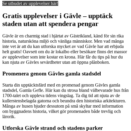
Se utbudet av upplevelser här!
Gratis upplevelser i Gävle – upptäck
staden utan att spendera pengar
Gävle är en charmig stad i hjärtat av Gästrikland, känd för sin rika
historia, natursköna miljö och vänliga människor. Men vad många
inte vet är att du kan utforska mycket av vad Gävle har att erbjuda
helt gratis! Oavsett om du är lokalbo eller besökare finns det massor
av upplevelser som inte kostar en krona. Här får du tips på hur du
kan njuta av Gävles sevärdheter utan att öppna plånboken.
Promenera genom Gävles gamla stadsdel
Starta din upptäcktsfärd med en promenad genom Gävles gamla
stadsdel, Gamla Gefle. Här kan du strosa bland välbevarade hus från
1700-talet och uppleva tidens vingslag. Ta dig tid att njuta av de
kullerstensbelagda gatorna och beundra den historiska arkitekturen.
Många av husen bjuder dessutom på små skyltar med information
om byggnadens historia, vilket gör promenaden både trevlig och
lärorik.
Utforska Gävle strand och stadens parker