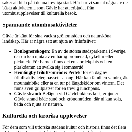
saker att hitta på i denna trevliga stad. Här har vi samlat några av de
bästa aktiviteterna som Gävle har att erbjuda, från
utomhusupplevelser till kulturella besök.
Spännande utomhusaktiviteter
Gävle är känt för sina vackra grönområden och natursköna
landskap. Här är några sätt att njuta av friluftslivet:
Boulognerskogen:
En av de största stadsparkerna i Sverige,
där du kan njuta av en härlig promenad, cykeltur eller
picknick. För barnen finns det en stor lekplats och en
plaskdamm att svalka sig i sommartid.
Hemlingby friluftsområde:
Perfekt för en dag av
friluftsaktiviteter, oavsett säsong. Här kan familjen vandra, åka
mountainbike eller ta en tur på längdskidor om vintern. Det
finns även grillplatser för en trevlig lunchpaus.
Gävle strand:
Belägen vid Gävlebuktens kust, erbjuder
Gävle strand både sand och grönområden, där ni kan sola,
bada och njuta av naturen.
Kulturella och lärorika upplevelser
För dem som vill utforska stadens kultur och historia finns det flera