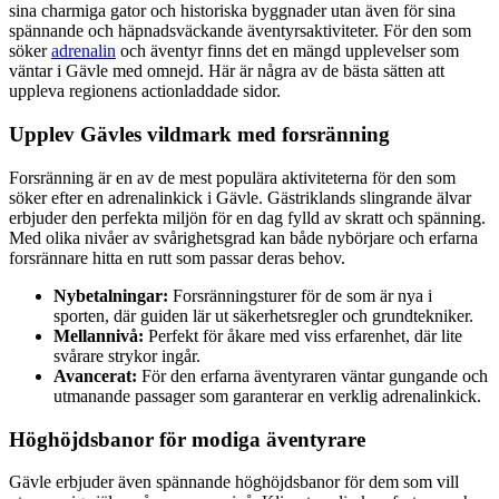
sina charmiga gator och historiska byggnader utan även för sina
spännande och häpnadsväckande äventyrsaktiviteter. För den som
söker
adrenalin
och äventyr finns det en mängd upplevelser som
väntar i Gävle med omnejd. Här är några av de bästa sätten att
uppleva regionens actionladdade sidor.
Upplev Gävles vildmark med forsränning
Forsränning är en av de mest populära aktiviteterna för den som
söker efter en adrenalinkick i Gävle. Gästriklands slingrande älvar
erbjuder den perfekta miljön för en dag fylld av skratt och spänning.
Med olika nivåer av svårighetsgrad kan både nybörjare och erfarna
forsrännare hitta en rutt som passar deras behov.
Nybetalningar:
Forsränningsturer för de som är nya i
sporten, där guiden lär ut säkerhetsregler och grundtekniker.
Mellannivå:
Perfekt för åkare med viss erfarenhet, där lite
svårare strykor ingår.
Avancerat:
För den erfarna äventyraren väntar gungande och
utmanande passager som garanterar en verklig adrenalinkick.
Höghöjdsbanor för modiga äventyrare
Gävle erbjuder även spännande höghöjdsbanor för dem som vill