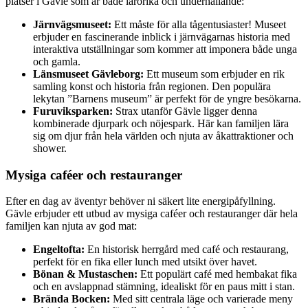
platser i Gävle som är både lärorika och underhållande:
Järnvägsmuseet:
Ett måste för alla tågentusiaster! Museet
erbjuder en fascinerande inblick i järnvägarnas historia med
interaktiva utställningar som kommer att imponera både unga
och gamla.
Länsmuseet Gävleborg:
Ett museum som erbjuder en rik
samling konst och historia från regionen. Den populära
lekytan ”Barnens museum” är perfekt för de yngre besökarna.
Furuviksparken:
Strax utanför Gävle ligger denna
kombinerade djurpark och nöjespark. Här kan familjen lära
sig om djur från hela världen och njuta av åkattraktioner och
shower.
Mysiga caféer och restauranger
Efter en dag av äventyr behöver ni säkert lite energipåfyllning.
Gävle erbjuder ett utbud av mysiga caféer och restauranger där hela
familjen kan njuta av god mat:
Engeltofta:
En historisk herrgård med café och restaurang,
perfekt för en fika eller lunch med utsikt över havet.
Bönan & Mustaschen:
Ett populärt café med hembakat fika
och en avslappnad stämning, idealiskt för en paus mitt i stan.
Brända Bocken:
Med sitt centrala läge och varierade meny