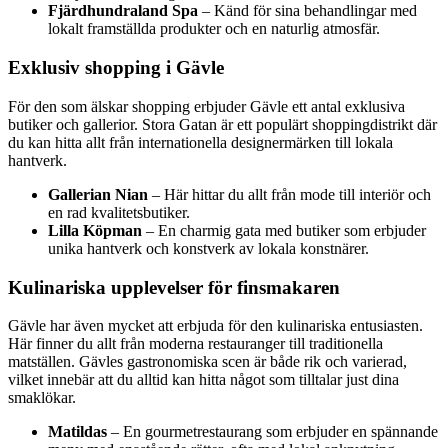
Fjärdhundraland Spa
– Känd för sina behandlingar med
lokalt framställda produkter och en naturlig atmosfär.
Exklusiv shopping i Gävle
För den som älskar shopping erbjuder Gävle ett antal exklusiva
butiker och gallerior. Stora Gatan är ett populärt shoppingdistrikt där
du kan hitta allt från internationella designermärken till lokala
hantverk.
Gallerian Nian
– Här hittar du allt från mode till interiör och
en rad kvalitetsbutiker.
Lilla Köpman
– En charmig gata med butiker som erbjuder
unika hantverk och konstverk av lokala konstnärer.
Kulinariska upplevelser för finsmakaren
Gävle har även mycket att erbjuda för den kulinariska entusiasten.
Här finner du allt från moderna restauranger till traditionella
matställen. Gävles gastronomiska scen är både rik och varierad,
vilket innebär att du alltid kan hitta något som tilltalar just dina
smaklökar.
Matildas
– En gourmetrestaurang som erbjuder en spännande