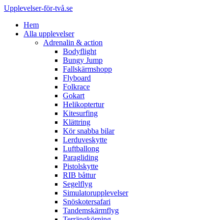
Upplevelser-för-två.se
Hem
Alla upplevelser
Adrenalin & action
Bodyflight
Bungy Jump
Fallskärmshopp
Flyboard
Folkrace
Gokart
Helikoptertur
Kitesurfing
Klättring
Kör snabba bilar
Lerduveskytte
Luftballong
Paragliding
Pistolskytte
RIB båttur
Segelflyg
Simulatorupplevelser
Snöskotersafari
Tandemskärmflyg
Terrängkörning