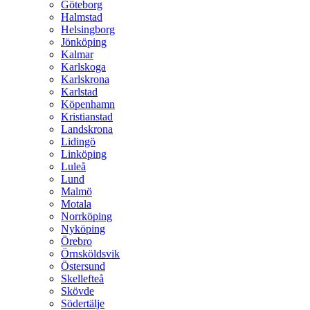
Göteborg
Halmstad
Helsingborg
Jönköping
Kalmar
Karlskoga
Karlskrona
Karlstad
Köpenhamn
Kristianstad
Landskrona
Lidingö
Linköping
Luleå
Lund
Malmö
Motala
Norrköping
Nyköping
Örebro
Örnsköldsvik
Östersund
Skellefteå
Skövde
Södertälje