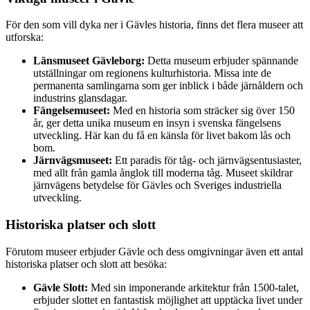
För den som vill dyka ner i Gävles historia, finns det flera museer att
utforska:
Länsmuseet Gävleborg:
Detta museum erbjuder spännande
utställningar om regionens kulturhistoria. Missa inte de
permanenta samlingarna som ger inblick i både järnåldern och
industrins glansdagar.
Fängelsemuseet:
Med en historia som sträcker sig över 150
år, ger detta unika museum en insyn i svenska fängelsens
utveckling. Här kan du få en känsla för livet bakom lås och
bom.
Järnvägsmuseet:
Ett paradis för tåg- och järnvägsentusiaster,
med allt från gamla ånglok till moderna tåg. Museet skildrar
järnvägens betydelse för Gävles och Sveriges industriella
utveckling.
Historiska platser och slott
Förutom museer erbjuder Gävle och dess omgivningar även ett antal
historiska platser och slott att besöka:
Gävle Slott:
Med sin imponerande arkitektur från 1500-talet,
erbjuder slottet en fantastisk möjlighet att upptäcka livet under