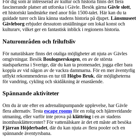
För dig som är intresserad av kultur och historia finns det flera
fascinerande platser att utforska i Gävle. Besök gärna
Gävle slott
,
ett historiskt landmärke med anor från 1500-talet. Här kan du ta
guidade turer och lära känna stadens historia på djupet.
Länsmuseet
Gävleborg
erbjuder dessutom utställningar om lokal konst och
kulturarv, vilket ger en fantastisk inblick i regionens historia.
Naturområden och friluftsliv
För naturälskare finns det otaliga möjligheter att njuta av Gävles
omgivningar. Besök
Boulognerskogen
, en av de största
stadsparkerna i Sverige, där du kan ta promenader, jogga eller bara
koppla av vid någon av de vackra dammarna. För en mer äventyrlig
utflykt rekommenderas en tur till
Högbo Bruk
, där möjligheterna
för vandring, cykling och skidåkning är enastående.
Spännande aktiviteter
Om du är ute efter en adrenalinpumpande upplevelse, har Gävle
flera alternativ. Testa
escape rooms
för en rolig och hjärnvridande
utmaning, eller varför inte prova på
klättring
i en av stadens
inomhusklättercenter? För vattenälskare är det ett måste att besöka
Fjärran Höjderbadet
, där du kan njuta av flera pooler och en
spännande äventyrsbana.