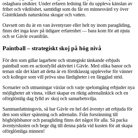
oslagbara utsikter. Under erfaren ledning får du uppleva känslan av
frihet och viktlöshet, samtidigt som du får en minnesvärd vy över
Gästriklands natursköna skogar och vatten.
Oavsett om du är en van äventyrare eller helt ny inom paragliding,
finns det inga krav på tidigare erfarenhet — bara kom för att njuta
och se Gävle ovanifrån.
Paintball – strategiskt skoj på hög nivå
För den som gillar lagarbete och strategiskt tänkande erbjuds
paintball som en actionfylld aktivitet i Gävle. Med olika banor och
teman står det klart att detta är en förstklassig upplevelse för vänner
och kollegor som vill pröva sina färdigheter i en färgglad strid.
Scenarier och utmaningar växlar och varje spelomgång erbjuder nya
möjligheter att vinna, vilket skapar en riktig adrenalinkick och en
oförglömlig dag fylld av skoj och samarbetsvilja.
Sammanfattningsvis, så har Gävle en hel del äventyr att erbjuda för
den som söker spänning och adrenalin. Från forsränning till
höghöjdsbanor och paragliding finns det något för alla. Så packa
äventyrslusten och bege dig till denna pärla vid kusten för att skapa
oförglömliga minnen!