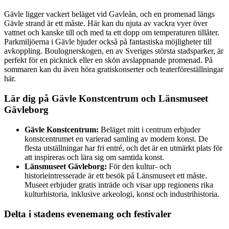
Gävle ligger vackert beläget vid Gavleån, och en promenad längs
Gävle strand är ett måste. Här kan du njuta av vackra vyer över
vattnet och kanske till och med ta ett dopp om temperaturen tillåter.
Parkmiljöerna i Gävle bjuder också på fantastiska möjligheter till
avkoppling. Boulognerskogen, en av Sveriges största stadsparker, är
perfekt för en picknick eller en skön avslappnande promenad. På
sommaren kan du även höra gratiskonserter och teaterföreställningar
här.
Lär dig på Gävle Konstcentrum och Länsmuseet
Gävleborg
Gävle Konstcentrum:
Beläget mitt i centrum erbjuder
konstcentrumet en varierad samling av modern konst. De
flesta utställningar har fri entré, och det är en utmärkt plats för
att inspireras och lära sig om samtida konst.
Länsmuseet Gävleborg:
För den kultur- och
historieintresserade är ett besök på Länsmuseet ett måste.
Museet erbjuder gratis inträde och visar upp regionens rika
kulturhistoria, inklusive arkeologi, konst och industrihistoria.
Delta i stadens evenemang och festivaler