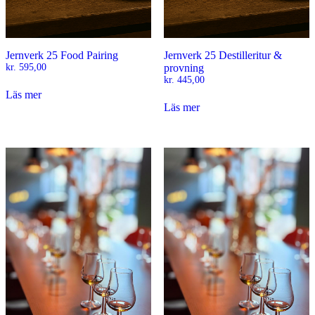
Jernverk 25 Food Pairing
Jernverk 25 Destilleritur &
kr.
595,00
provning
kr.
445,00
Läs mer
Läs mer