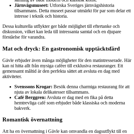
Järnvägsmuseet:
Utforska Sveriges järnvägshistoria
tillsammans. Detta museet passar utmärkt för par som delar ett
intresse i teknik och historia.
Dessa kulturella utflykter ger både möjlighet till eftertanke och
diskussion, vilket kan leda till intressanta samtal och en djupare
förståelse för varandra.
Mat och dryck: En gastronomisk upptäcktsfärd
Gävle erbjuder även många möjligheter för den matintresserade. Här
kan ni hitta allt från mysiga caféer till exklusiva restauranger. Ett
gemensamt måltid är den perfekta sättet att avsluta en dag med
aktiviteter.
Svenssons Krogar:
Besök denna charmiga restaurang för att
njuta av lokala delikatesser tillsammans.
Café Berggren:
Avsluta er dag med en fika på detta
hemtrevliga café som erbjuder både klassiska och moderna
bakverk.
Romantisk övernattning
Att ha en övernattning i Gävle kan omvandla en dagsutflykt till en