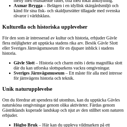
meny med enastående rätter, ofta med lokal anknytning.
Axmar Brygga
– Belägen i en idyllisk skärgårdsmiljö och
känd för sina fisk- och skaldjursrätter tillagade med svenska
råvaror i världsklass.
Kulturella och historiska upplevelser
För den som är intresserad av kultur och historia, erbjuder Gävle
flera möjligheter att upptäcka stadens rika arv. Besök Gävle Slott
eller Sveriges Järnvägsmuseum för en djupare inblick i stadens
historia.
Gävle Slott
– Historia och charm möts i detta magnifika slott
där du kan utforska slottsparkens vackra omgivningar.
Sveriges Järnvägsmuseum
– Ett måste för alla med intresse
för järnvägens historia och teknik.
Unik naturupplevelse
Om du föredrar att spendera tid utomhus, kan du upptäcka Gävles
natursköna omgivningar genom olika aktiviteter. Färdas genom
Gästriklands kuperade landskap och njut av den stillhet som naturen
erbjuder.
Högbo Bruk
– Här kan du uppleva vildmarken på ett