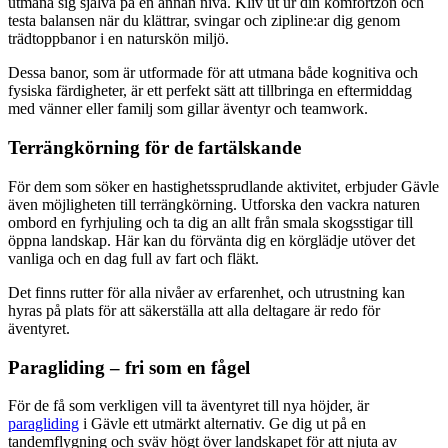
utmana sig själva på en annan nivå. Kliv ut ur din komfortzon och
testa balansen när du klättrar, svingar och zipline:ar dig genom
trädtoppbanor i en naturskön miljö.
Dessa banor, som är utformade för att utmana både kognitiva och
fysiska färdigheter, är ett perfekt sätt att tillbringa en eftermiddag
med vänner eller familj som gillar äventyr och teamwork.
Terrängkörning för de fartälskande
För dem som söker en hastighetssprudlande aktivitet, erbjuder Gävle
även möjligheten till terrängkörning. Utforska den vackra naturen
ombord en fyrhjuling och ta dig an allt från smala skogsstigar till
öppna landskap. Här kan du förvänta dig en körglädje utöver det
vanliga och en dag full av fart och fläkt.
Det finns rutter för alla nivåer av erfarenhet, och utrustning kan
hyras på plats för att säkerställa att alla deltagare är redo för
äventyret.
Paragliding – fri som en fågel
För de få som verkligen vill ta äventyret till nya höjder, är
paragliding
i Gävle ett utmärkt alternativ. Ge dig ut på en
tandemflygning och sväv högt över landskapet för att njuta av