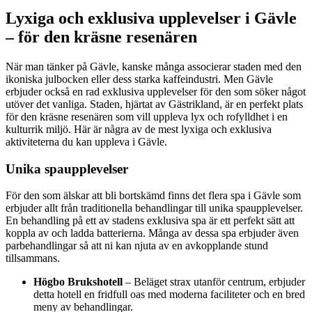
Lyxiga och exklusiva upplevelser i Gävle
– för den kräsne resenären
När man tänker på Gävle, kanske många associerar staden med den
ikoniska julbocken eller dess starka kaffeindustri. Men Gävle
erbjuder också en rad exklusiva upplevelser för den som söker något
utöver det vanliga. Staden, hjärtat av Gästrikland, är en perfekt plats
för den kräsne resenären som vill uppleva lyx och rofylldhet i en
kulturrik miljö. Här är några av de mest lyxiga och exklusiva
aktiviteterna du kan uppleva i Gävle.
Unika spaupplevelser
För den som älskar att bli bortskämd finns det flera spa i Gävle som
erbjuder allt från traditionella behandlingar till unika spaupplevelser.
En behandling på ett av stadens exklusiva spa är ett perfekt sätt att
koppla av och ladda batterierna. Många av dessa spa erbjuder även
parbehandlingar så att ni kan njuta av en avkopplande stund
tillsammans.
Högbo Brukshotell
– Beläget strax utanför centrum, erbjuder
detta hotell en fridfull oas med moderna faciliteter och en bred
meny av behandlingar.