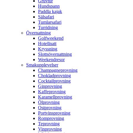
Gruvtur
Hundspann
Paddla kajak
Sälsafari
Tumlarsafari
Turridning
Övernattning
Golfweekend
Hotellnatt
Kryssning
Slottsövernattning
Weekendresor
Smakupplevelser
Champagneprovning
Chokladprovning
Cocktailprovning
Ginprovning
Kaffeprovning
Karamellprovning
Ölprovning
Ostprovning
Portvinsprovning
Romprovning
Teprovning
Vinprovning