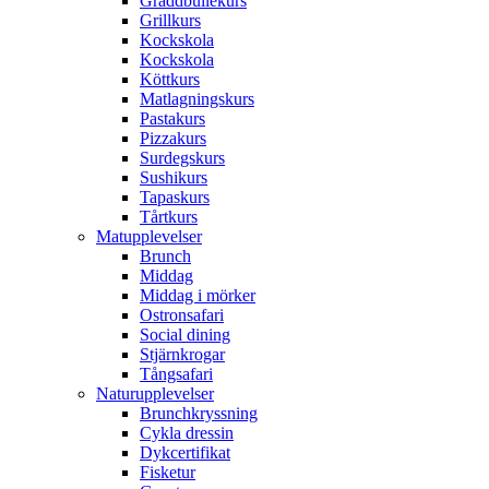
Gräddbullekurs
Grillkurs
Kockskola
Kockskola
Köttkurs
Matlagningskurs
Pastakurs
Pizzakurs
Surdegskurs
Sushikurs
Tapaskurs
Tårtkurs
Matupplevelser
Brunch
Middag
Middag i mörker
Ostronsafari
Social dining
Stjärnkrogar
Tångsafari
Naturupplevelser
Brunchkryssning
Cykla dressin
Dykcertifikat
Fisketur