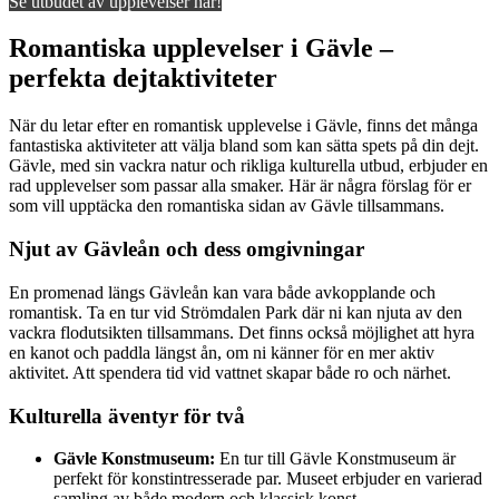
Se utbudet av upplevelser här!
Romantiska upplevelser i Gävle –
perfekta dejtaktiviteter
När du letar efter en romantisk upplevelse i Gävle, finns det många
fantastiska aktiviteter att välja bland som kan sätta spets på din dejt.
Gävle, med sin vackra natur och rikliga kulturella utbud, erbjuder en
rad upplevelser som passar alla smaker. Här är några förslag för er
som vill upptäcka den romantiska sidan av Gävle tillsammans.
Njut av Gävleån och dess omgivningar
En promenad längs Gävleån kan vara både avkopplande och
romantisk. Ta en tur vid Strömdalen Park där ni kan njuta av den
vackra flodutsikten tillsammans. Det finns också möjlighet att hyra
en kanot och paddla längst ån, om ni känner för en mer aktiv
aktivitet. Att spendera tid vid vattnet skapar både ro och närhet.
Kulturella äventyr för två
Gävle Konstmuseum:
En tur till Gävle Konstmuseum är
perfekt för konstintresserade par. Museet erbjuder en varierad
samling av både modern och klassisk konst.