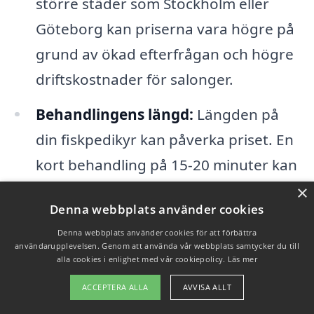
större städer som Stockholm eller
Göteborg kan priserna vara högre på
grund av ökad efterfrågan och högre
driftskostnader för salonger.
Behandlingens längd:
Längden på
din fiskpedikyr kan påverka priset. En
kort behandling på 15-20 minuter kan
vara mer kostnadseffektiv än en
×
Denna webbplats använder cookies
session på 30-45 minuter.
Denna webbplats använder cookies för att förbättra
Tilläggstjänster:
Vissa salonger
användarupplevelsen. Genom att använda vår webbplats samtycker du till
alla cookies i enlighet med vår cookiepolicy.
Läs mer
erbjuder extra tjänster som
massage
ACCEPTERA ALLA
AVVISA ALLT
eller användning av speciella krämer