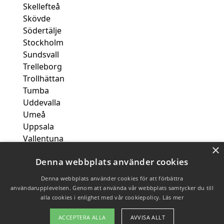
Skellefteå
Skövde
Södertälje
Stockholm
Sundsvall
Trelleborg
Trollhättan
Tumba
Uddevalla
Umeå
Uppsala
Vallentuna
×
Varberg
Denna webbplats använder cookies
Västerås
Växjö
Denna webbplats använder cookies för att förbättra
användarupplevelsen. Genom att använda vår webbplats samtycker du till
alla cookies i enlighet med vår cookiepolicy.
Läs mer
Copyright 2026 - Pilanto Aps
ACCEPTERA ALLA
AVVISA ALLT