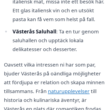
italiensk mat, missa inte ett besök här.
Ett glas italiensk vin och en utsökt
pasta kan få vem som helst på fall.
Västerås Saluhall
: Ta en tur genom
saluhallen och upptäck lokala
delikatesser och desserter.
Oavsett vilka intressen ni har som par,
bjuder Västerås på oändliga möjligheter
att fördjupa er relation och skapa minnen
tillsammans. Från
naturupplevelser
till
historia och kulinariska äventyr, är
Västerås en plats där romantiken frodas.