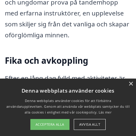
och ungdomar prova på tandemhopp
med erfarna instruktörer, en upplevelse
som skiljer sig från det vanliga och skapar
oförglömliga minnen.
Fika och avkoppling
Efter en lång dag fylld med aktiviteter är
×
det perfekt att ta en paus och njuta av lite
Denna webbplats använder cookies
fika. Västerås erbjuder många mysiga
Denna webbplats använder cookies för att förbättra
användarupplevelsen. Genom att använda vår webbplats samtycker du till
caféer där familjer kan koppla av
alla cookies i enlighet med vår cookiepolicy.
Läs mer
tillsammans. Ett populärt alternativ är
ACCEPTERA ALLA
AVVISA ALLT
Karlsgatan Kafé
, beläget i närheten av