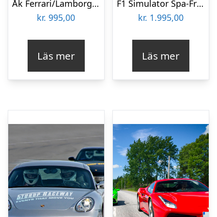
Åk Ferrari/Lamborghini
F1 Simulator Spa-Francorchamps
kr.
995,00
kr.
1.995,00
Läs mer
Läs mer