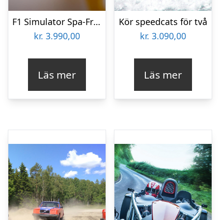
F1 Simulator Spa-Francorchamps för två
Kör speedcats för två
kr.
3.990,00
kr.
3.090,00
Läs mer
Läs mer