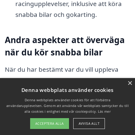
racingupplevelser, inklusive att köra
snabba bilar och gokarting.
Andra aspekter att överväga
när du kör snabba bilar
När du har bestämt var du vill uppleva
känslan av att köra snabba bilar i Sverige
×
Denna webbplats använder cookies
eller Danmark, kanske du också vill
Denna webbplats använder cookies för att förbättra
överväga följande faktorer:
användarupplevelsen. Genom att använda vår webbplats samtycker du till
alla cookies i enlighet med vår cookiepolicy.
Läs mer
Säkerhet:
Kontrollera att
ACCEPTERA ALLA
AVVISA ALLT
evenemangsarrangören har adekvata