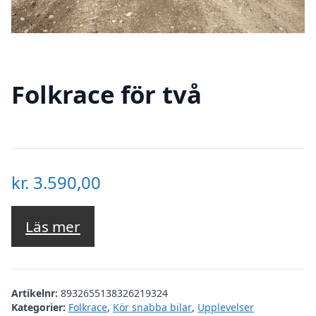
Folkrace för två
kr.
3.590,00
Läs mer
Artikelnr:
8932655138326219324
Kategorier:
Folkrace
,
Kör snabba bilar
,
Upplevelser