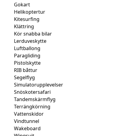
Gokart
Helikoptertur
Kitesurfing
Klättring
Kör snabba bilar
Lerduveskytte
Luftballong
Paragliding
Pistolskytte
RIB båttur
Segelflyg
Simulatorupplevelser
Snöskotersafari
Tandemskärmflyg
Terrängkörning
Vattenskidor
Vindtunnel
Wakeboard
Wingsuit