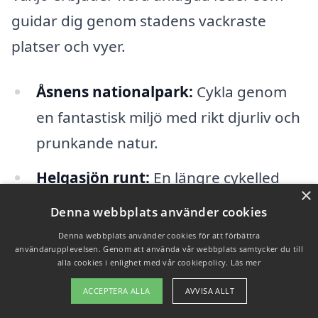
guidar dig genom stadens vackraste
platser och vyer.
Åsnens nationalpark:
Cykla genom
en fantastisk miljö med rikt djurliv och
prunkande natur.
Helgasjön runt:
En längre cykelled
×
som tar dig runt den pittoreska sjön,
Denna webbplats använder cookies
perfekt för en dagsutflykt.
Denna webbplats använder cookies för att förbättra
användarupplevelsen. Genom att använda vår webbplats samtycker du till
Bergkvara gård:
Kombinera cykling
alla cookies i enlighet med vår cookiepolicy.
Läs mer
med ett besök på en av regionens
ACCEPTERA ALLA
AVVISA ALLT
äldsta herrgårdar.