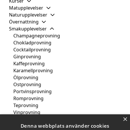
Kurser
Matupplevelser
Naturupplevelser
Övernattning
Smakupplevelser
Champagneprovning
Chokladprovning
Cocktailprovning
Ginprovning
Kaffeprovning
Karamellprovning
Ölprovning
Ostprovning
Portvinsprovning
Romprovning
Teprovning
Vinprovning
×
Whiskyprovning
Denna webbplats använder cookies
Spa & wellness