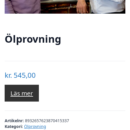
Ölprovning
kr.
545,00
Läs mer
Artikelnr:
8932657623870415337
Kategori:
Ölprovning