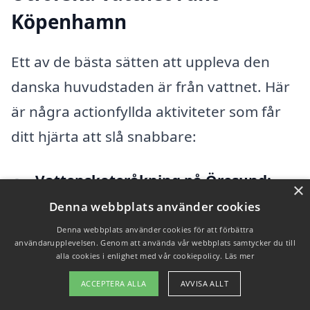
Köpenhamn
Ett av de bästa sätten att uppleva den
danska huvudstaden är från vattnet. Här
är några actionfyllda aktiviteter som får
ditt hjärta att slå snabbare:
Vattenskoteråkning på Öresund:
×
Känn vinden i håret och adrenalinet
Denna webbplats använder cookies
rusa när du susar fram över vattnet.
Denna webbplats använder cookies för att förbättra
användarupplevelsen. Genom att använda vår webbplats samtycker du till
Vattenskoteråkning är ett perfekt sätt
alla cookies i enlighet med vår cookiepolicy.
Läs mer
att kombinera fart och skönhet, med
ACCEPTERA ALLA
AVVISA ALLT
en imponerande utsikt över