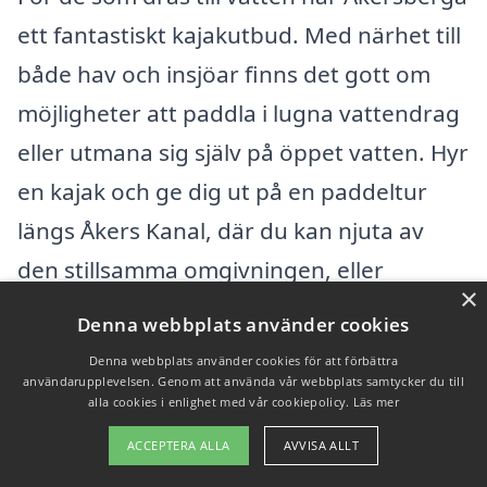
ett fantastiskt kajakutbud. Med närhet till
både hav och insjöar finns det gott om
möjligheter att paddla i lugna vattendrag
eller utmana sig själv på öppet vatten. Hyr
en kajak och ge dig ut på en paddeltur
längs Åkers Kanal, där du kan njuta av
den stillsamma omgivningen, eller
×
utforska ytterskärgården för en mer
Denna webbplats använder cookies
dynamisk upplevelse.
Denna webbplats använder cookies för att förbättra
användarupplevelsen. Genom att använda vår webbplats samtycker du till
alla cookies i enlighet med vår cookiepolicy.
Läs mer
Punktlista med fler äventyr
ACCEPTERA ALLA
AVVISA ALLT