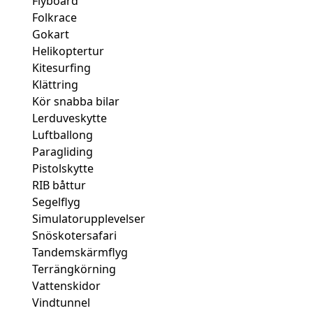
Flyboard
Folkrace
Gokart
Helikoptertur
Kitesurfing
Klättring
Kör snabba bilar
Lerduveskytte
Luftballong
Paragliding
Pistolskytte
RIB båttur
Segelflyg
Simulatorupplevelser
Snöskotersafari
Tandemskärmflyg
Terrängkörning
Vattenskidor
Vindtunnel