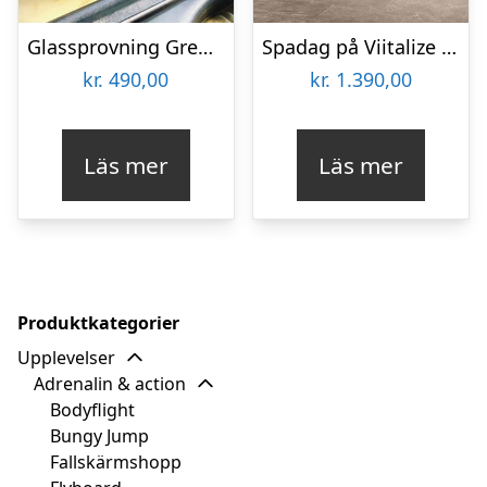
Glassprovning Grenna Glass för två
Spadag på Viitalize Spa för två
kr.
490,00
kr.
1.390,00
Läs mer
Läs mer
Produktkategorier
Upplevelser
Adrenalin & action
Bodyflight
Bungy Jump
Fallskärmshopp