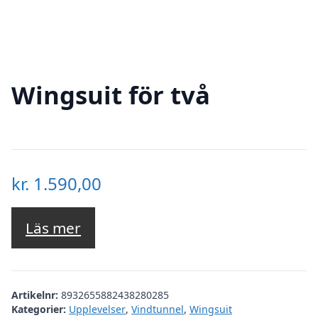
Wingsuit för två
kr.
1.590,00
Läs mer
Artikelnr:
8932655882438280285
Kategorier:
Upplevelser
,
Vindtunnel
,
Wingsuit