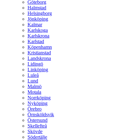
Göteborg
Halmstad
Helsingborg
Jönköping
Kalmar
Karlskoga
Karlskrona
Karlstad
Köpenhamn
Kristianstad
Landskrona
Lidingö
Linköping
Luleå
Lund
Malmö
Motala
Norrköping
Nyköping
Örebro
Örnsköldsvik
Östersund
Skellefteå
Skövde
Södertälje