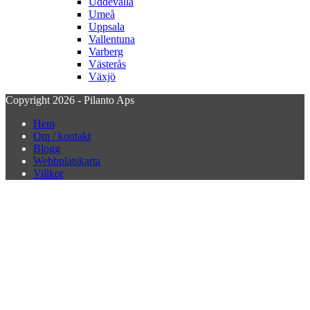
Uddevalla
Umeå
Uppsala
Vallentuna
Varberg
Västerås
Växjö
Copyright 2026 - Pilanto Aps
Hem
Om / kontakt
Blogg
Webbplatskarta
Villkor