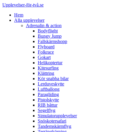
Upplevelser-för-två.se
Hem
Alla upplevelser
Adrenalin & action
Bodyflight
Bungy Jump
Fallskärmshopp
Flyboard
Folkrace
Gokart
Helikoptertur
Kitesurfing
Klättring
Kör snabba bilar
Lerduveskytte
Luftballong
Paragliding
Pistolskytte
RIB båttur
Segelflyg
Simulatorupplevelser
Snöskotersafari
Tandemskärmflyg
Terrängkörning