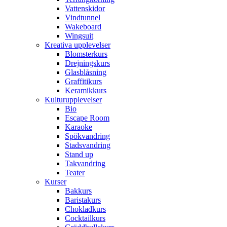
Vattenskidor
Vindtunnel
Wakeboard
Wingsuit
Kreativa upplevelser
Blomsterkurs
Drejningskurs
Glasblåsning
Graffitikurs
Keramikkurs
Kulturupplevelser
Bio
Escape Room
Karaoke
Spökvandring
Stadsvandring
Stand up
Takvandring
Teater
Kurser
Bakkurs
Baristakurs
Chokladkurs
Cocktailkurs