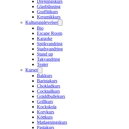
Drejningskurs
Glasblåsning
Graffitikurs
Keramikkurs
Kulturupplevelser
Bio
Escape Room
Karaoke
Spökvandring
Stadsvandring
Stand up
Takvandring
Teater
Kurser
Bakkurs
Baristakurs
Chokladkurs
Cocktailkurs
Gräddbullekurs
Grillkurs
Kockskola
Korvkurs
Köttkurs
Matlagningskurs
Pastakurs