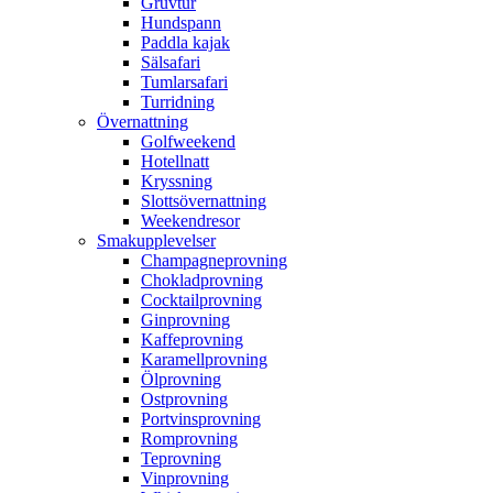
Gruvtur
Hundspann
Paddla kajak
Sälsafari
Tumlarsafari
Turridning
Övernattning
Golfweekend
Hotellnatt
Kryssning
Slottsövernattning
Weekendresor
Smakupplevelser
Champagneprovning
Chokladprovning
Cocktailprovning
Ginprovning
Kaffeprovning
Karamellprovning
Ölprovning
Ostprovning
Portvinsprovning
Romprovning
Teprovning
Vinprovning