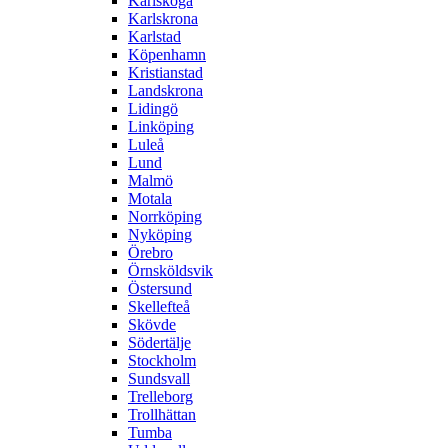
Karlskoga
Karlskrona
Karlstad
Köpenhamn
Kristianstad
Landskrona
Lidingö
Linköping
Luleå
Lund
Malmö
Motala
Norrköping
Nyköping
Örebro
Örnsköldsvik
Östersund
Skellefteå
Skövde
Södertälje
Stockholm
Sundsvall
Trelleborg
Trollhättan
Tumba