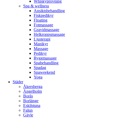
Whiskyprovning
Spa & wellness
Ansiktsbehandling
Fiskpedikyr
Floating
Fotmassage
Gravidmassage
Helkroppsmassage
Ljusterapi
Manikyr
Massage
Pedikyr
Ryggmassage
Spabehandling
Spadag
Spaweekend
Yoga
Städer
Åkersberga
Ängelholm
Borås
Borlänge
Eskilstuna
Falun
Gävle