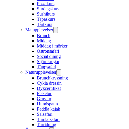
Pizzakurs
Surdegskurs
Sushikurs
Tapaskurs
Tårtkurs
Matupplevelser
Brunch
Middag
Middag i mörker
Ostronsafari
Social dining
Stjärnkrogar
Tångsafari
Naturupplevelser
Brunchkryssning
Cykla dressin
Dykcertifikat
Fisketur
Gruvtur
Hundspann
Paddla kajak
Sälsafari
Tumlarsafari
Turridning