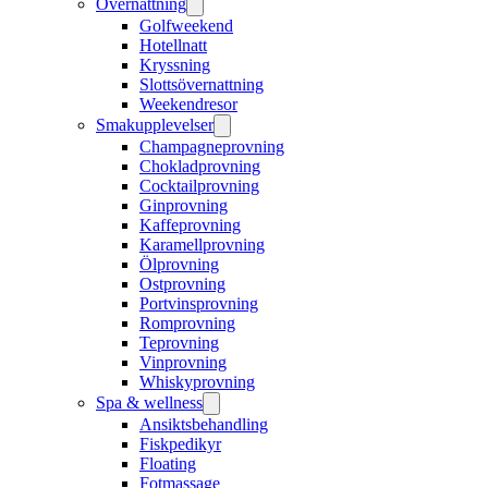
Övernattning
Golfweekend
Hotellnatt
Kryssning
Slottsövernattning
Weekendresor
Smakupplevelser
Champagneprovning
Chokladprovning
Cocktailprovning
Ginprovning
Kaffeprovning
Karamellprovning
Ölprovning
Ostprovning
Portvinsprovning
Romprovning
Teprovning
Vinprovning
Whiskyprovning
Spa & wellness
Ansiktsbehandling
Fiskpedikyr
Floating
Fotmassage