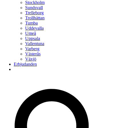
Stockholm
Sundsvall
Trelleborg
Trollhättan
Tumba
Uddevalla
Umeå
Uppsala
Vallentuna
Varberg
Västerås
Växjö
Erbjudanden