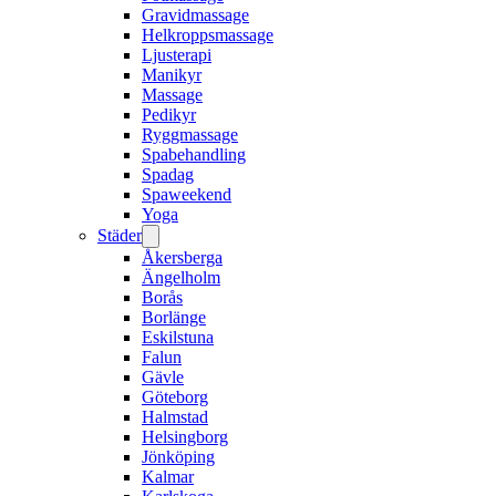
Gravidmassage
Helkroppsmassage
Ljusterapi
Manikyr
Massage
Pedikyr
Ryggmassage
Spabehandling
Spadag
Spaweekend
Yoga
Städer
Åkersberga
Ängelholm
Borås
Borlänge
Eskilstuna
Falun
Gävle
Göteborg
Halmstad
Helsingborg
Jönköping
Kalmar