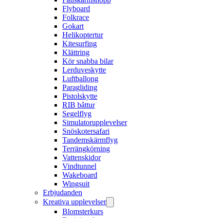
Flyboard
Folkrace
Gokart
Helikoptertur
Kitesurfing
Klättring
Kör snabba bilar
Lerduveskytte
Luftballong
Paragliding
Pistolskytte
RIB båttur
Segelflyg
Simulatorupplevelser
Snöskotersafari
Tandemskärmflyg
Terrängkörning
Vattenskidor
Vindtunnel
Wakeboard
Wingsuit
Erbjudanden
Kreativa upplevelser
Blomsterkurs