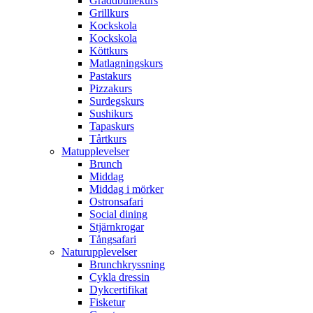
Gräddbullekurs
Grillkurs
Kockskola
Kockskola
Köttkurs
Matlagningskurs
Pastakurs
Pizzakurs
Surdegskurs
Sushikurs
Tapaskurs
Tårtkurs
Matupplevelser
Brunch
Middag
Middag i mörker
Ostronsafari
Social dining
Stjärnkrogar
Tångsafari
Naturupplevelser
Brunchkryssning
Cykla dressin
Dykcertifikat
Fisketur