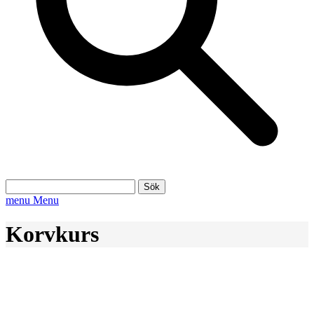
Sök
efter:
menu
Menu
Korvkurs