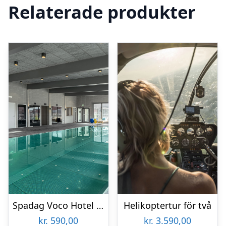
Relaterade produkter
Spadag Voco Hotel för två
Helikoptertur för två
kr.
590,00
kr.
3.590,00