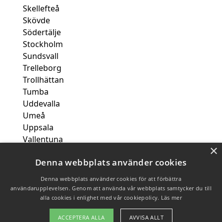
Skellefteå
Skövde
Södertälje
Stockholm
Sundsvall
Trelleborg
Trollhättan
Tumba
Uddevalla
Umeå
Uppsala
Vallentuna
×
Varberg
Denna webbplats använder cookies
Västerås
Växjö
Denna webbplats använder cookies för att förbättra
användarupplevelsen. Genom att använda vår webbplats samtycker du till
alla cookies i enlighet med vår cookiepolicy.
Läs mer
Copyright 2026 - Pilanto Aps
ACCEPTERA ALLA
AVVISA ALLT