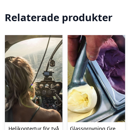
Relaterade produkter
Helikoptertur för två
Glassprovning Grenna Glass för två